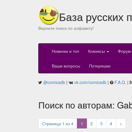
База русских 
Верните поиск по алфавиту!
Новинки и топ
Комиксы
Форум
Ваши вопросы
Потеряшки
@comicsdb
|
vk.com/comicsdb
|
F.A.Q.
|
Поиск по авторам: Gab
(current)
Страница 1 из 4
1
2
3
4
>