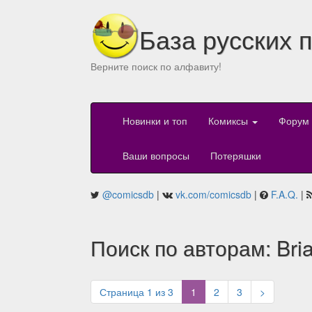
База русских 
Верните поиск по алфавиту!
Новинки и топ
Комиксы
Форум
Ваши вопросы
Потеряшки
@comicsdb
|
vk.com/comicsdb
|
F.A.Q.
|
Поиск по авторам: Bria
(current)
Страница 1 из 3
1
2
3
>