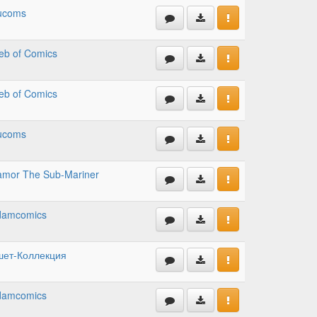
ucoms
b of Comics
b of Comics
ucoms
mor The Sub-Mariner
damcomics
шет-Коллекция
damcomics