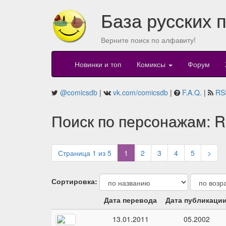
База русских 
Верните поиск по алфавиту!
Новинки и топ
Комиксы
Форум
@comicsdb
|
vk.com/comicsdb
|
F.A.Q.
|
RS
Поиск по персонажам: R
(current)
Страница 1 из 5
1
2
3
4
5
>
Сортировка:
Дата перевода
Дата публикаци
13.01.2011
05.2002