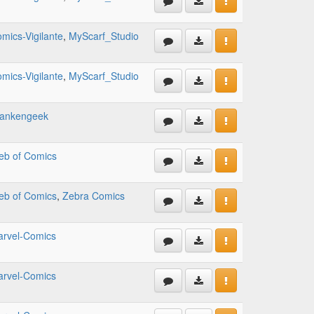
mics-Vigilante
,
MyScarf_Studio
mics-Vigilante
,
MyScarf_Studio
rankengeek
b of Comics
b of Comics
,
Zebra Comics
rvel-Comics
rvel-Comics