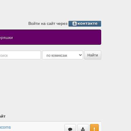
Войти на сайт через
еряшки
айт
ucoms