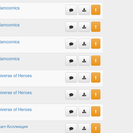
damcomics
damcomics
damcomics
damcomics
iverse of Heroes
iverse of Heroes
iverse of Heroes
шет-Коллекция