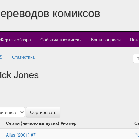
переводов комиксов
Жертвы обзора
События в комиксах
Ваши вопросы
Пот
S
|
Статистика
ick Jones
и
Серия (начало выпуска) #номер
С
Alias (2001) #7
R