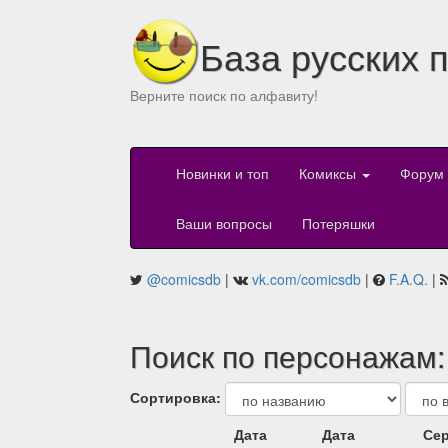
База русских 
Верните поиск по алфавиту!
Новинки и топ
Комиксы
Форум
Ваши вопросы
Потеряшки
@comicsdb
|
vk.com/comicsdb
|
F.A.Q.
|
Поиск по персонажам:
Сортировка:
Дата
Дата
Сер