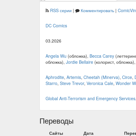
RSS серии
|
Комментировать
|
ComicVi
DC Comics
03.2026
Angela Wu
(обложка),
Becca Carey
(леттерин
обложка),
Jordie Bellaire
(колорист, обложка)
Aphrodite
,
Artemis
,
Cheetah (Minerva)
,
Circe
,
Starro
,
Steve Trevor
,
Veronica Cale
,
Wonder 
Global Anti-Terrorism and Emergency Services
Переводы
Сайты
Дата
Пере