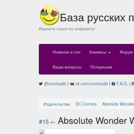
База русских 
Верните поиск по алфавиту!
Новинки и топ
Комиксы
Форум
Ваши вопросы
Потеряшки
@comicsdb
|
vk.com/comicsdb
|
F.A.Q.
|
Издательства
DC Comics
Absolute Wonde
Absolute Wonder 
#15
←