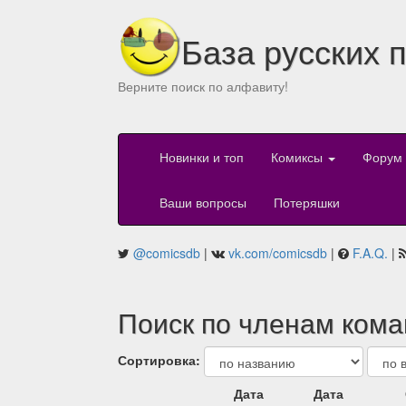
База русских 
Верните поиск по алфавиту!
Новинки и топ
Комиксы
Форум
Ваши вопросы
Потеряшки
@comicsdb
|
vk.com/comicsdb
|
F.A.Q.
|
Поиск по членам ком
Сортировка:
Дата
Дата