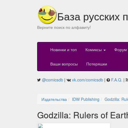
База русских 
Верните поиск по алфавиту!
Новинки и топ
Комиксы
Форум
Ваши вопросы
Потеряшки
@comicsdb
|
vk.com/comicsdb
|
F.A.Q.
|
Издательства
IDW Publishing
Godzilla: Rul
Godzilla: Rulers of Ear