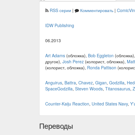
RSS серии
|
Комментировать
|
ComicVi
IDW Publishing
06.2013
Art Adams
(обложка),
Bob Eggleton
(обложка)
другое),
Josh Perez
(колорист, обложка),
Mat
(колорист, обложка),
Ronda Pattison
(колорис
Anguirus
,
Battra
,
Chavez
,
Gigan
,
Godzilla
,
Hed
SpaceGodzilla
,
Steven Woods
,
Titanosaurus
,
Z
Counter-Kaiju Reaction
,
United States Navy
,
Y'
Переводы