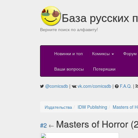
База русских 
Верните поиск по алфавиту!
Новинки и топ
Комиксы
Форум
Ваши вопросы
Потеряшки
@comicsdb
|
vk.com/comicsdb
|
F.A.Q.
|
Издательства
IDW Publishing
Masters of H
Masters of Horror 
#2
←