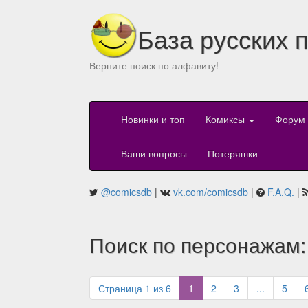
База русских 
Верните поиск по алфавиту!
Новинки и топ
Комиксы
Форум
Ваши вопросы
Потеряшки
@comicsdb
|
vk.com/comicsdb
|
F.A.Q.
|
Поиск по персонажам: 
(current)
Страница 1 из 6
1
2
3
...
5