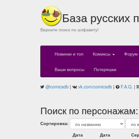
База русских 
Верните поиск по алфавиту!
Новинки и топ
Комиксы
Форум
Ваши вопросы
Потеряшки
@comicsdb
|
vk.com/comicsdb
|
F.A.Q.
|
Поиск по персонажам: 
Сортировка:
Дата
Дата
Сер