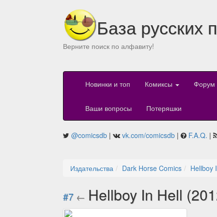
База русских 
Верните поиск по алфавиту!
Новинки и топ
Комиксы
Форум
Ваши вопросы
Потеряшки
@comicsdb
|
vk.com/comicsdb
|
F.A.Q.
|
Издательства
Dark Horse Comics
Hellboy 
Hellboy In Hell (20
#7
←