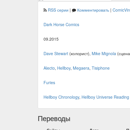
RSS серии
|
Комментировать
|
ComicVi
Dark Horse Comics
09.2015
Dave Stewart
(колорист),
Mike Mignola
(сцена
Alecto
,
Hellboy
,
Megaera
,
Tisiphone
Furies
Hellboy Chronology
,
Hellboy Universe Reading
Переводы
Сайты
Дата
П