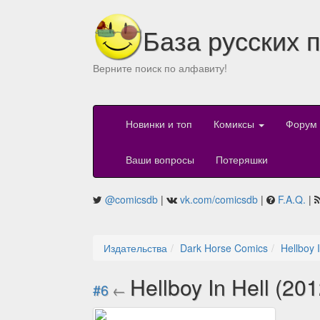
База русских 
Верните поиск по алфавиту!
Новинки и топ
Комиксы
Форум
Ваши вопросы
Потеряшки
@comicsdb
|
vk.com/comicsdb
|
F.A.Q.
|
Издательства
Dark Horse Comics
Hellboy 
Hellboy In Hell (20
#6
←