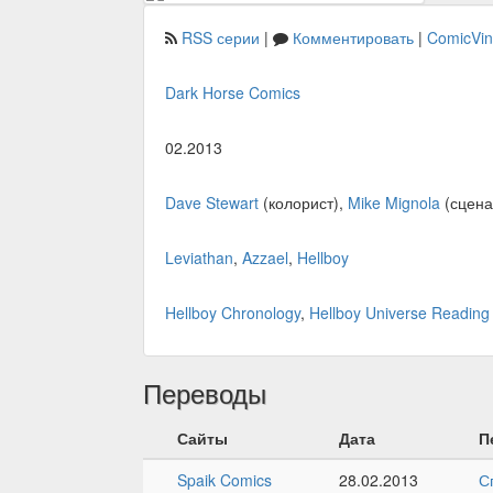
RSS серии
|
Комментировать
|
ComicVi
Dark Horse Comics
02.2013
Dave Stewart
(колорист),
Mike Mignola
(сцена
Leviathan
,
Azzael
,
Hellboy
Hellboy Chronology
,
Hellboy Universe Reading
Переводы
Сайты
Дата
П
Spaik Comics
28.02.2013
С