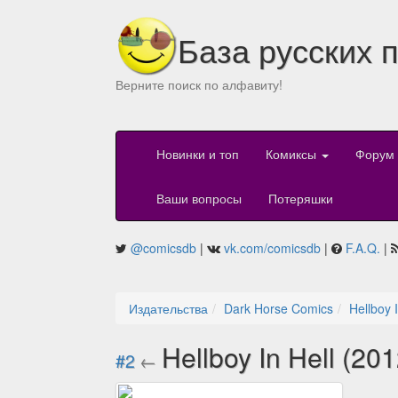
База русских 
Верните поиск по алфавиту!
Новинки и топ
Комиксы
Форум
Ваши вопросы
Потеряшки
@comicsdb
|
vk.com/comicsdb
|
F.A.Q.
|
Издательства
Dark Horse Comics
Hellboy 
Hellboy In Hell (20
#2
←