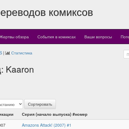
переводов комиксов
Жертвы обзора
События в комиксах
Ваши вопросы
Пот
S
|
Статистика
: Kaaron
икации
Серия (начало выпуска) #номер
007
Amazons Attack! (2007) #1