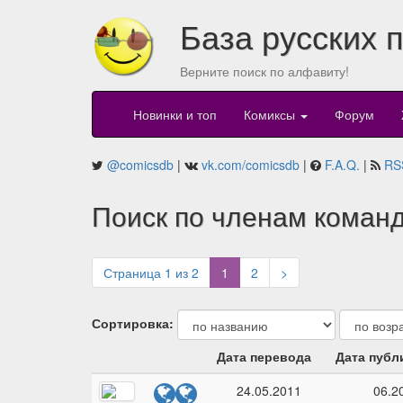
База русских 
Верните поиск по алфавиту!
Новинки и топ
Комиксы
Форум
@comicsdb
|
vk.com/comicsdb
|
F.A.Q.
|
RS
Поиск по членам команд
(current)
Страница 1 из 2
1
2
>
Сортировка:
Дата перевода
Дата публ
24.05.2011
06.2