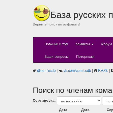
База русских 
Верните поиск по алфавиту!
Новинки и топ
Комиксы
Форум
Ваши вопросы
Потеряшки
@comicsdb
|
vk.com/comicsdb
|
F.A.Q.
|
Поиск по членам кома
Сортировка:
Дата
Дата
Сер