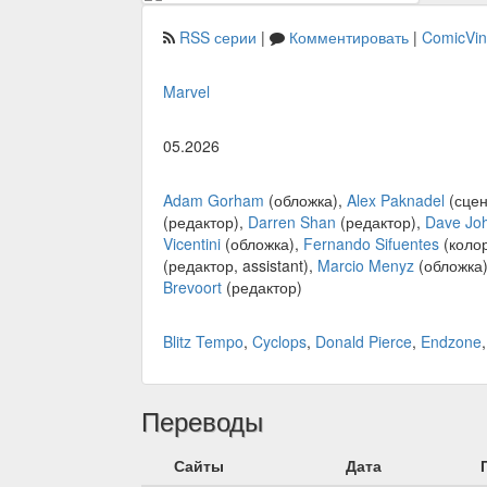
RSS серии
|
Комментировать
|
ComicVi
Marvel
05.2026
Adam Gorham
(обложка),
Alex Paknadel
(сцен
(редактор),
Darren Shan
(редактор),
Dave Jo
Vicentini
(обложка),
Fernando Sifuentes
(коло
(редактор, assistant),
Marcio Menyz
(обложка
Brevoort
(редактор)
Blitz Tempo
,
Cyclops
,
Donald Pierce
,
Endzone
Переводы
Сайты
Дата