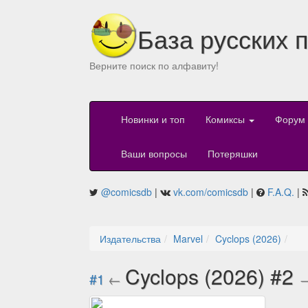
База русских 
Верните поиск по алфавиту!
Новинки и топ
Комиксы
Форум
Ваши вопросы
Потеряшки
@comicsdb
|
vk.com/comicsdb
|
F.A.Q.
|
Издательства
Marvel
Cyclops (2026)
Cyclops (2026) #2
#1
←