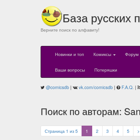
База русских 
Верните поиск по алфавиту!
Новинки и топ
Комиксы
Форум
Ваши вопросы
Потеряшки
@comicsdb
|
vk.com/comicsdb
|
F.A.Q.
|
Поиск по авторам: Sa
(current)
Страница 1 из 5
1
2
3
4
5
>