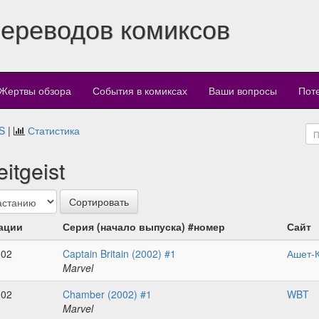
переводов комиксов
Жертвы обзора
События в комиксах
Ваши вопросы
Пот
S
|
Статистика
itgeist
ации
Серия (начало выпуска) #номер
Сайт
002
Captain Britain (2002) #1
Ашет-
Marvel
002
Chamber (2002) #1
WBT
Marvel