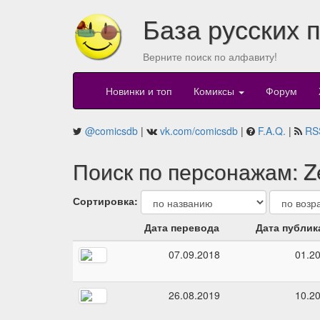
База русских 
Верните поиск по алфавиту!
Новинки и топ
Комиксы
Форум
@comicsdb
|
vk.com/comicsdb
|
F.A.Q.
|
RS
Поиск по персонажам: Ze
Сортировка:
Дата перевода
Дата публик
07.09.2018
01.2
26.08.2019
10.2