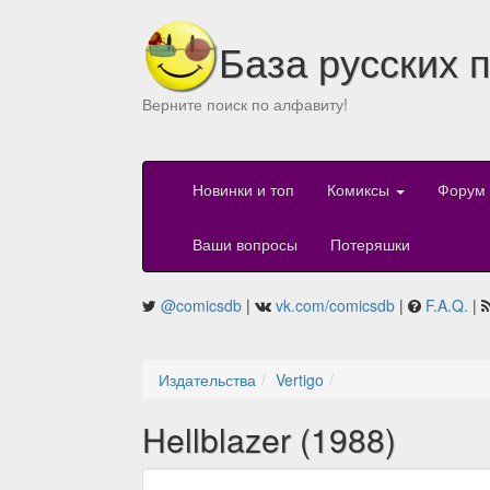
База русских 
Верните поиск по алфавиту!
Новинки и топ
Комиксы
Форум
Ваши вопросы
Потеряшки
@comicsdb
|
vk.com/comicsdb
|
F.A.Q.
|
Издательства
Vertigo
Hellblazer (1988)