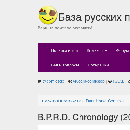
База русских 
Верните поиск по алфавиту!
Новинки и топ
Комиксы
Форум
Ваши вопросы
Потеряшки
@comicsdb
|
vk.com/comicsdb
|
F.A.Q.
|
События в комиксах
Dark Horse Comics
B.P.R.D. Chronology (