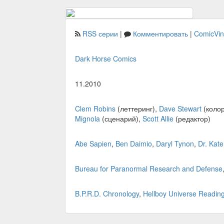
RSS серии
|
Комментировать
|
ComicVi
Dark Horse Comics
11.2010
Clem Robins
(леттеринг),
Dave Stewart
(колор
Mignola
(сценарий),
Scott Allie
(редактор)
Abe Sapien
,
Ben Daimio
,
Daryl Tynon
,
Dr. Kate
Bureau for Paranormal Research and Defense
B.P.R.D. Chronology
,
Hellboy Universe Readin