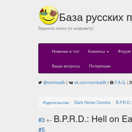
База русских 
Верните поиск по алфавиту!
Новинки и топ
Комиксы
Форум
Ваши вопросы
Потеряшки
@comicsdb
|
vk.com/comicsdb
|
F.A.Q.
|
Издательства
Dark Horse Comics
B.P.R.D.
B.P.R.D.: Hell on E
#3
←
#5