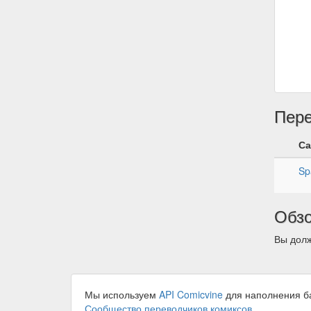
Пер
Са
Sp
Обз
Вы долж
Мы используем
API Comicvine
для наполнения б
Сообщество переводчиков комиксов