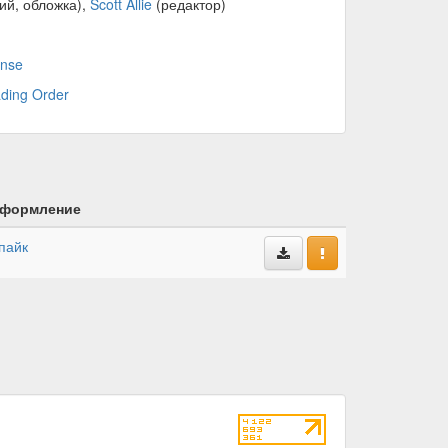
ий, обложка),
Scott Allie
(редактор)
ense
ading Order
формление
пайк