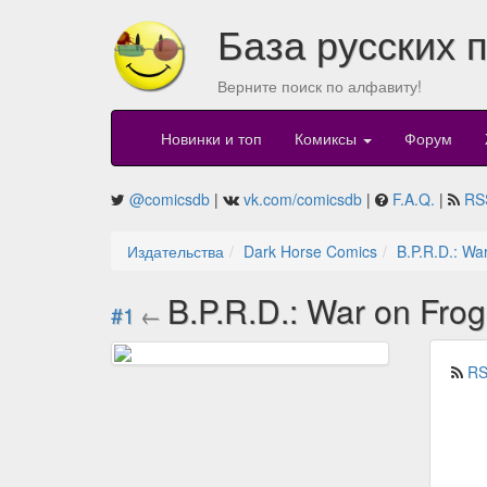
База русских 
Верните поиск по алфавиту!
Новинки и топ
Комиксы
Форум
@comicsdb
|
vk.com/comicsdb
|
F.A.Q.
|
RS
Издательства
Dark Horse Comics
B.P.R.D.: Wa
B.P.R.D.: War on Fro
#1
←
RS