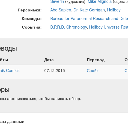
Severin
(художник),
Mike Mignola
(сценар
Персонажи:
Abe Sapien
,
Dr. Kate Corrigan
,
Hellboy
Команды:
Bureau for Paranormal Research and Def
События:
B.P.R.D. Chronology
,
Hellboy Universe Re
еводы
йты
Дата
Перевод
О
aik Comics
07.12.2015
Спайк
С
оры
ны авторизоваться, чтобы написать обзор.
азы данными