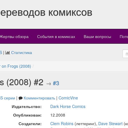
переводов комиксов
Жертвы обзора
События в комиксах
Ваши вопросы
Пот
S
|
Статистика
r on Frogs (2008)
gs (2008) #2
→
#3
S серии
|
Комментировать
|
ComicVine
Издательство:
Dark Horse Comics
Опубликован:
12.2008
Создатели:
Clem Robins
(леттеринг),
Dave Stewart
(к