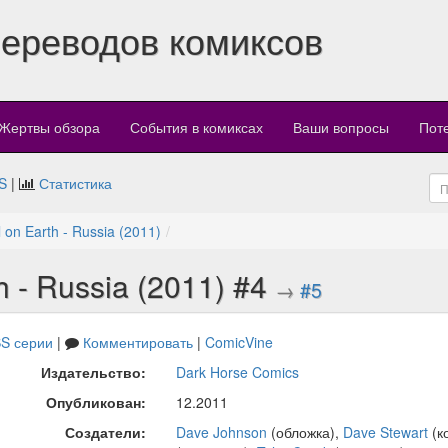
переводов комиксов
Жертвы обзора
События в комиксах
Ваши вопросы
Пот
S
|
Статистика
l on Earth - Russia (2011)
th - Russia (2011) #4
→
#5
S серии
|
Комментировать
|
ComicVine
Издательство:
Dark Horse Comics
Опубликован:
12.2011
Создатели:
Dave Johnson
(обложка),
Dave Stewart
(к