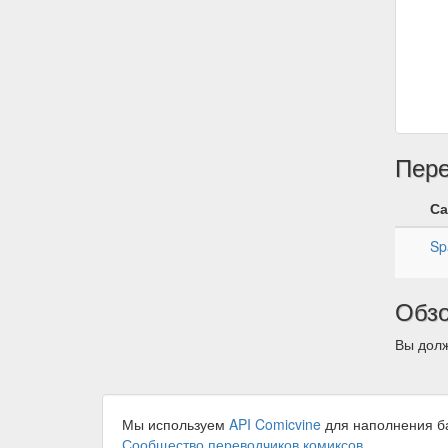
Пер
Са
Sp
Обз
Вы долж
Мы используем
API Comicvine
для наполнения б
Сообщество переводчиков комиксов