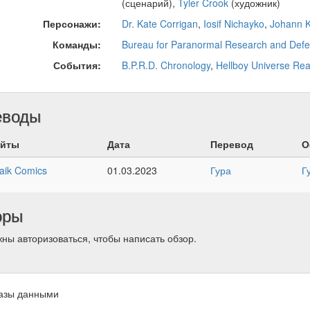
(сценарий),
Tyler Crook
(художник)
Персонажи:
Dr. Kate Corrigan
,
Iosif Nichayko
,
Johann 
Команды:
Bureau for Paranormal Research and Def
События:
B.P.R.D. Chronology
,
Hellboy Universe Re
еводы
йты
Дата
Перевод
О
aik Comics
01.03.2023
Гура
Г
оры
ны авторизоваться, чтобы написать обзор.
азы данными