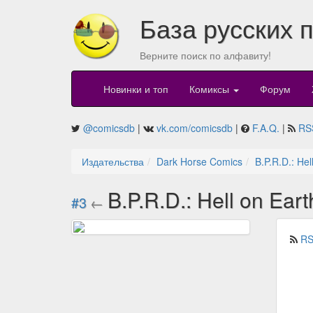
База русских 
Верните поиск по алфавиту!
Новинки и топ
Комиксы
Форум
@comicsdb
|
vk.com/comicsdb
|
F.A.Q.
|
RS
Издательства
Dark Horse Comics
B.P.R.D.: Hel
B.P.R.D.: Hell on Ear
#3
←
RS