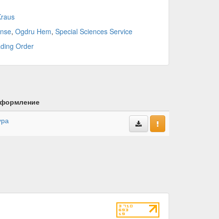
Kraus
ense
,
Ogdru Hem
,
Special Sciences Service
ading Order
формление
ура