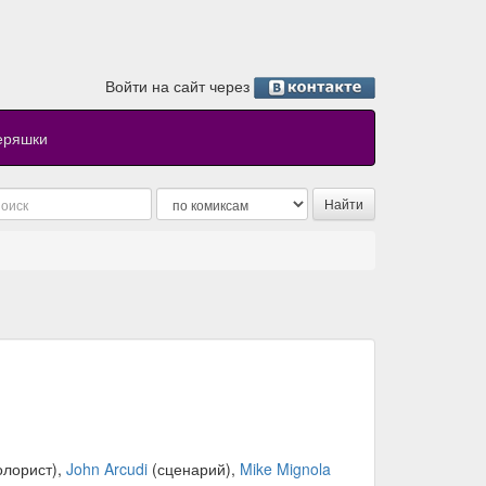
Войти на сайт через
еряшки
олорист),
John Arcudi
(сценарий),
Mike Mignola