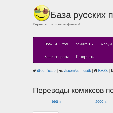
База русских 
Верните поиск по алфавиту!
Новинки и топ
Комиксы
Форум
Ваши вопросы
Потеряшки
@comicsdb
|
vk.com/comicsdb
|
F.A.Q.
|
Переводы комиксов по
1990-е
2000-е