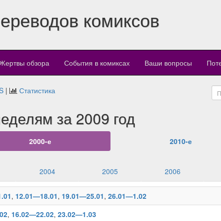
переводов комиксов
Жертвы обзора
События в комиксах
Ваши вопросы
Пот
S
|
Статистика
еделям за 2009 год
2000-е
2010-е
2004
2005
2006
.01
,
12.01—18.01
,
19.01—25.01
,
26.01—1.02
02
,
16.02—22.02
,
23.02—1.03