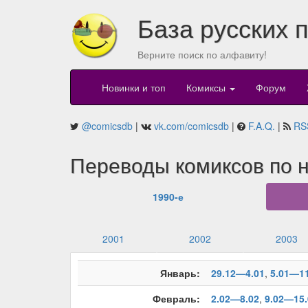
База русских 
Верните поиск по алфавиту!
Новинки и топ
Комиксы
Форум
@comicsdb
|
vk.com/comicsdb
|
F.A.Q.
|
RS
Переводы комиксов по н
1990-е
2001
2002
2003
Январь:
29.12—4.01
,
5.01—11
Февраль:
2.02—8.02
,
9.02—15.