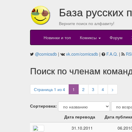
База русских 
Верните поиск по алфавиту!
Новинки и топ
Комиксы
Форум
@comicsdb
|
vk.com/comicsdb
|
F.A.Q.
|
RS
Поиск по членам команд
(current)
Страница 1 из 4
1
2
3
4
>
Сортировка:
Дата перевода
Дата публик
31.10.2011
06.201