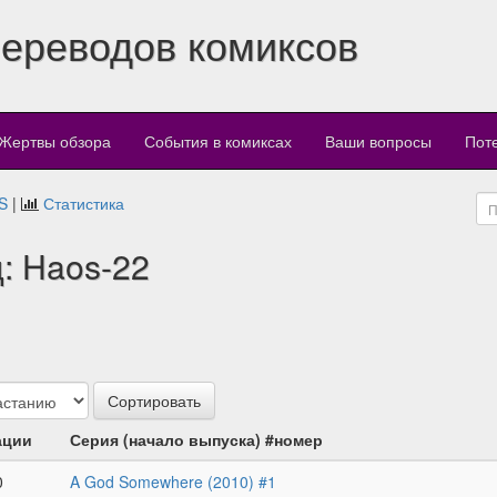
переводов комиксов
Жертвы обзора
События в комиксах
Ваши вопросы
Пот
S
|
Статистика
: Haos-22
ации
Серия (начало выпуска) #номер
0
A God Somewhere (2010) #1