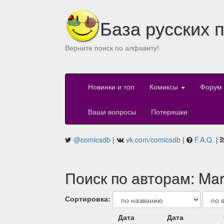
База русских 
Верните поиск по алфавиту!
Новинки и топ
Комиксы
Форум
Ваши вопросы
Потеряшки
@comicsdb
|
vk.com/comicsdb
|
F.A.Q.
|
Поиск по авторам: Mar
Сортировка:
Дата
Дата