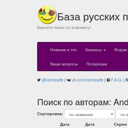
База русских 
Верните поиск по алфавиту!
Новинки и топ
Комиксы
Форум
Ваши вопросы
Потеряшки
@comicsdb
|
vk.com/comicsdb
|
F.A.Q.
|
Поиск по авторам: And
Сортировка:
Дата
Дата
Серия 