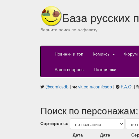
База русских 
Верните поиск по алфавиту!
Новинки и топ
Комиксы
Форум
Ваши вопросы
Потеряшки
@comicsdb
|
vk.com/comicsdb
|
F.A.Q.
|
Поиск по персонажам: 
Сортировка:
Дата
Дата
Сер