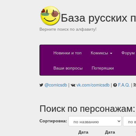
База русских 
Верните поиск по алфавиту!
Новинки и топ
Комиксы
Форум
Ваши вопросы
Потеряшки
@comicsdb
|
vk.com/comicsdb
|
F.A.Q.
|
Поиск по персонажам
Сортировка:
Дата
Дата