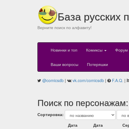
База русских 
Верните поиск по алфавиту!
Новинки и топ
Комиксы
Форум
Ваши вопросы
Потеряшки
@comicsdb
|
vk.com/comicsdb
|
F.A.Q.
|
Поиск по персонажам: B
Сортировка:
Дата
Дата
Се