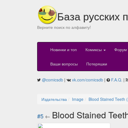
База русских 
Верните поиск по алфавиту!
Новинки и топ
Комиксы
Форум
Ваши вопросы
Потеряшки
@comicsdb
|
vk.com/comicsdb
|
F.A.Q.
|
Издательства
Image
Blood Stained Teeth 
Blood Stained Teet
#5
←