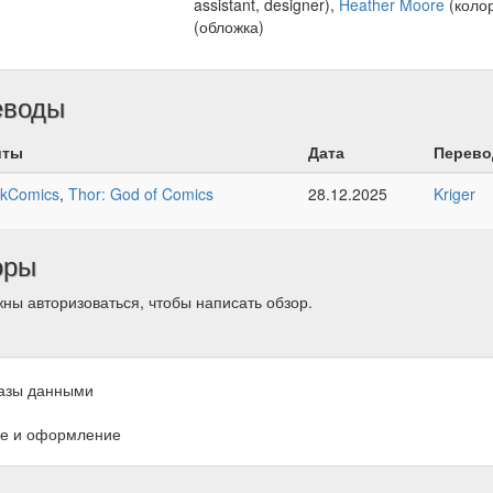
assistant, designer),
Heather Moore
(коло
(обложка)
еводы
йты
Дата
Перево
kComics
,
Thor: God of Comics
28.12.2025
Kriger
оры
ны авторизоваться, чтобы написать обзор.
азы данными
е и оформление