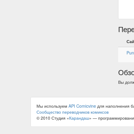
Пер
Са
Pun
Обз
Вы долж
Мы используем
API Comicvine
для наполнения б
Сообщество переводчиков комиксов
© 2010 Студия «
Карандаш
» — программировани