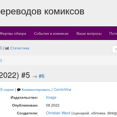
переводов комиксов
Жертвы обзора
События в комиксах
Ваши вопросы
Пот
S
|
Статистика
2)
(2022) #5
→
#6
S серии
|
Комментировать
|
ComicVine
Издательство:
Image
Опубликован:
08.2022
Создатели:
Christian Ward
(сценарий, обложка, desig