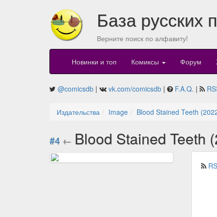
База русских 
Верните поиск по алфавиту!
Новинки и топ
Комиксы
Форум
@comicsdb
|
vk.com/comicsdb
|
F.A.Q.
|
RS
Издательства
Image
Blood Stained Teeth (202
Blood Stained Teeth 
#4
←
RS