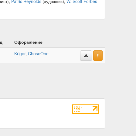
рист),
Patric Reynolds
(художник),
W. Scott Forbes
д
Оформление
Kriger
,
ChoseOne