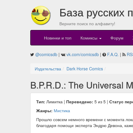
База русских 
Верните поиск по алфавиту!
Новинки и топ
Комиксы
Форум
@comicsdb
|
vk.com/comicsdb
|
F.A.Q.
|
RS
Издательства
Dark Horse Comics
B.P.R.D.: The Universal 
Тип:
Лимитка |
Переведено:
5 из 5 |
Статус пер
Жанры:
Мистика
Прошло совсем немного времени с момента лока
благодаря помощи эксперта Эндрю Девона, кажет