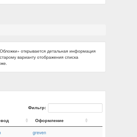
 «Обложки» открывается детальная информация
к старому варианту отображения списка
иже.
Фильтр:
евод
Оформление
n
greven