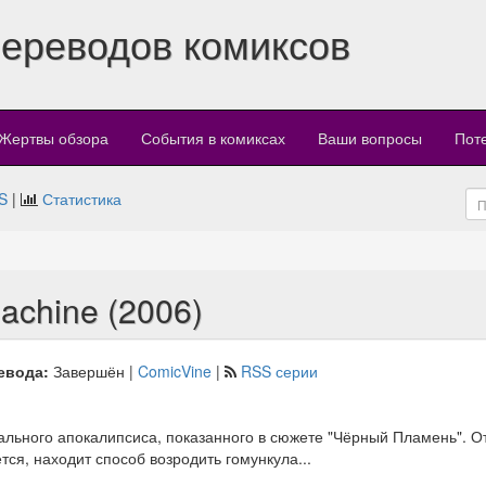
переводов комиксов
Жертвы обзора
События в комиксах
Ваши вопросы
Пот
S
|
Статистика
Machine (2006)
евода:
Завершён |
ComicVine
|
RSS серии
льного апокалипсиса, показанного в сюжете "Чёрный Пламень". От
ся, находит способ возродить гомункула...