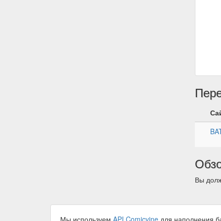
Пер
Са
BA
Обз
Вы долж
Мы используем
API Comicvine
для наполнения б