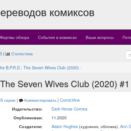
переводов комиксов
Жертвы обзора
События в комиксах
Ваши вопросы
Пот
S
|
Статистика
the B.P.R.D.: The Seven Wives Club (2020)
: The Seven Wives Club (2020) #1
S серии
|
Комментировать
|
ComicVine
Издательство:
Dark Horse Comics
Опубликован:
11.2020
Создатели:
Adam Hughes
(художник, обложка),
Ann 