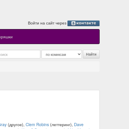
Войти на сайт через
еряшки
Gray
(другое),
Clem Robins
(леттеринг),
Dave