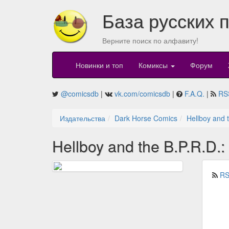
База русских 
Верните поиск по алфавиту!
Новинки и топ
Комиксы
Форум
@comicsdb
|
vk.com/comicsdb
|
F.A.Q.
|
RS
Издательства
Dark Horse Comics
Hellboy and 
Hellboy and the B.P.R.D.
RS