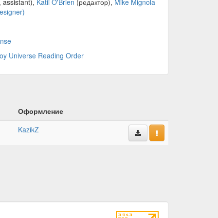
 assistant),
Katii O'Brien
(редактор),
Mike Mignola
designer)
ense
boy Universe Reading Order
Оформление
KazikZ