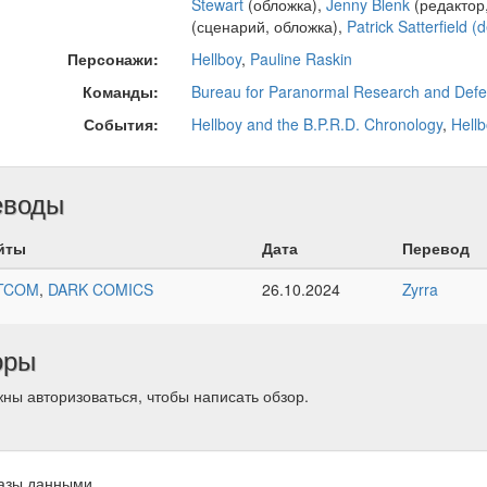
Stewart
(обложка),
Jenny Blenk
(редактор,
(сценарий, обложка),
Patrick Satterfield (
Персонажи:
Hellboy
,
Pauline Raskin
Команды:
Bureau for Paranormal Research and Def
События:
Hellboy and the B.P.R.D. Chronology
,
Hell
еводы
йты
Дата
Перевод
TCOM
,
DARK COMICS
26.10.2024
Zyrra
оры
ны авторизоваться, чтобы написать обзор.
азы данными