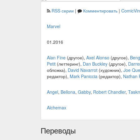
RSS серии
|
Комментировать
|
ComicVi
Marvel
01.2016
Alan Fine
(другое),
Axel Alonso
(другое),
Beng
Petit
(леттеринг),
Dan Buckley
(другое),
Darre
обложка),
David Navarrot
(художник),
Joe Qu
редактор),
Mark Paniccia
(редактор),
Nathan F
Angel
,
Bellona
,
Gabby
,
Robert Chandler
,
Taskm
Alchemax
Переводы