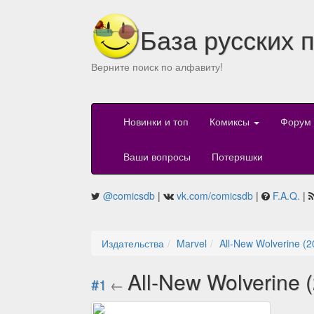
База русских 
Верните поиск по алфавиту!
Новинки и топ
Комиксы
Форум
Ваши вопросы
Потеряшки
@comicsdb
|
vk.com/comicsdb
|
F.A.Q.
|
Издательства
Marvel
All-New Wolverine (2
All-New Wolverine 
#1
←