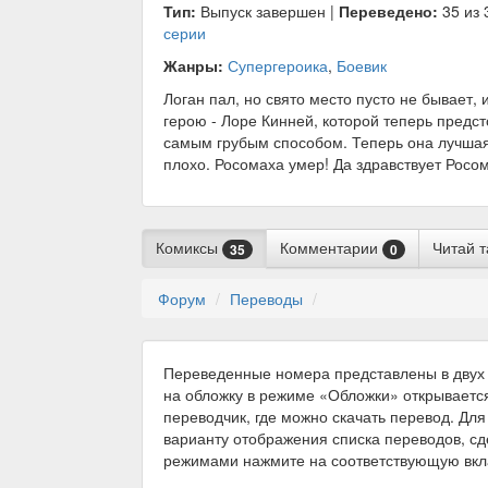
Тип:
Выпуск завершен |
Переведено:
35 из 
серии
Жанры:
Супергероика
,
Боевик
Логан пал, но свято место пусто не бывает,
герою - Лоре Кинней, которой теперь пред
самым грубым способом. Теперь она лучшая в
плохо. Росомаха умер! Да здравствует Росо
Комиксы
Комментарии
Читай 
35
0
Форум
Переводы
Переведенные номера представлены в двух 
на обложку в режиме «Обложки» открываетс
переводчик, где можно скачать перевод. Для
варианту отображения списка переводов, с
режимами нажмите на соответствующую вкл