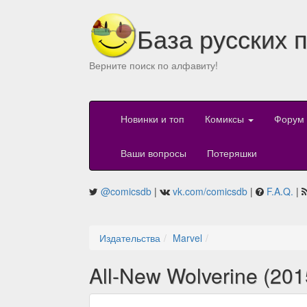
База русских 
Верните поиск по алфавиту!
Новинки и топ
Комиксы
Форум
Ваши вопросы
Потеряшки
@comicsdb
|
vk.com/comicsdb
|
F.A.Q.
|
Издательства
Marvel
All-New Wolverine (201