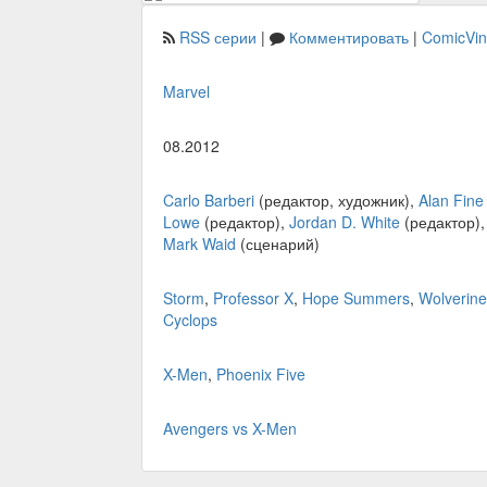
RSS серии
|
Комментировать
|
ComicVi
Marvel
08.2012
Carlo Barberi
(редактор, художник),
Alan Fine
Lowe
(редактор),
Jordan D. White
(редактор)
Mark Waid
(сценарий)
Storm
,
Professor X
,
Hope Summers
,
Wolverine
Cyclops
X-Men
,
Phoenix Five
Avengers vs X-Men