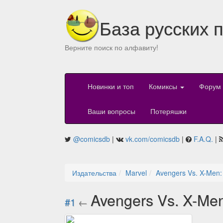
База русских 
Верните поиск по алфавиту!
Новинки и топ
Комиксы
Форум
Ваши вопросы
Потеряшки
@comicsdb
|
vk.com/comicsdb
|
F.A.Q.
|
Издательства
Marvel
Avengers Vs. X-Men: I
Avengers Vs. X-Men:
#1
←