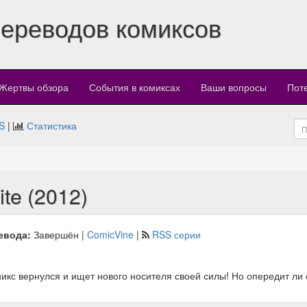
переводов комиксов
Жертвы обзора
События в комиксах
Ваши вопросы
Пот
S
|
Статистика
ite (2012)
евода:
Завершён |
ComicVine
|
RSS серии
икс вернулся и ищет нового носителя своей силы! Но опередит ли 