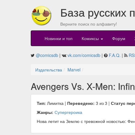
База русских 
Верните поиск по алфавиту!
Новинки и топ
Комиксы
Форум
@comicsdb
|
vk.com/comicsdb
|
F.A.Q.
|
RS
Издательства
Marvel
Avengers Vs. X-Men: Infin
Тип:
Лимитка |
Переведено:
3 из 3 |
Статус пер
Жанры:
Супергероика
Нова летит на Землю с тревожной новостью: Фен