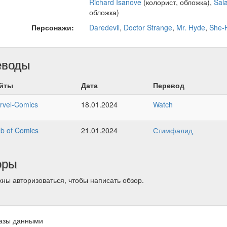
Richard Isanove
(колорист, обложка),
Sal
обложка)
Персонажи:
Daredevil
,
Doctor Strange
,
Mr. Hyde
,
She-
еводы
йты
Дата
Перевод
rvel-Comics
18.01.2024
Watch
b of Comics
21.01.2024
Стимфалид
оры
ны авторизоваться, чтобы написать обзор.
азы данными