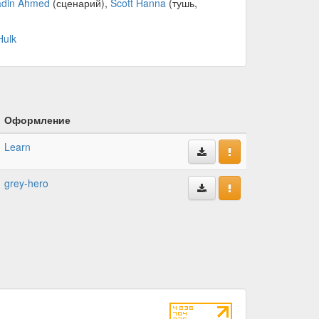
adin Ahmed
(сценарий),
Scott Hanna
(тушь,
Hulk
Оформление
Learn
grey-hero