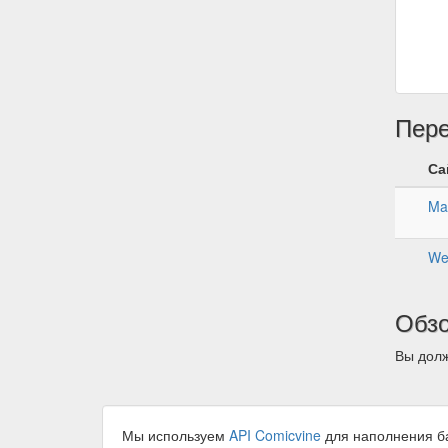
Пер
Са
Ma
We
Обз
Вы долж
Мы используем
API Comicvine
для наполнения б