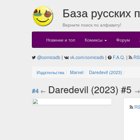
База русских 
Верните поиск по алфавиту!
Новинки и топ
Комиксы
Форум
@comicsdb
|
vk.com/comicsdb
|
F.A.Q.
|
RS
Издательства
Marvel
Daredevil (2023)
Daredevil (2023) #5
#4
←
RS