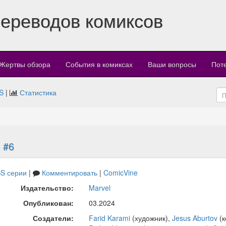
переводов комиксов
Жертвы обзора
События в комиксах
Ваши вопросы
Пот
S
|
Статистика
→
#6
S серии
|
Комментировать
|
ComicVine
Издательство:
Marvel
Опубликован:
03.2024
Создатели:
Farid Karami
(художник),
Jesus Aburtov
(к