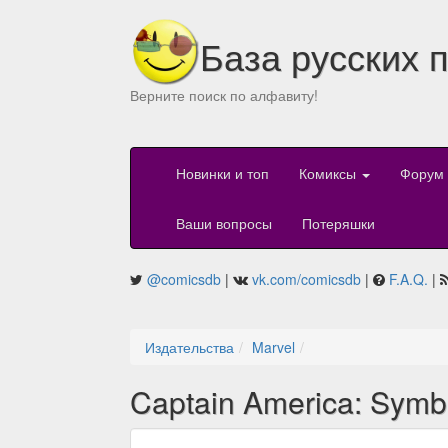
База русских 
Верните поиск по алфавиту!
Новинки и топ
Комиксы
Форум
Ваши вопросы
Потеряшки
@comicsdb
|
vk.com/comicsdb
|
F.A.Q.
|
Издательства
Marvel
Captain America: Symbo