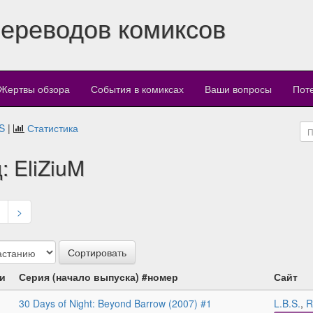
переводов комиксов
Жертвы обзора
События в комиксах
Ваши вопросы
Пот
S
|
Статистика
: EliZiuM
>
и
Серия (начало выпуска) #номер
Сайт
30 Days of Night: Beyond Barrow (2007) #1
L.B.S.
,
R