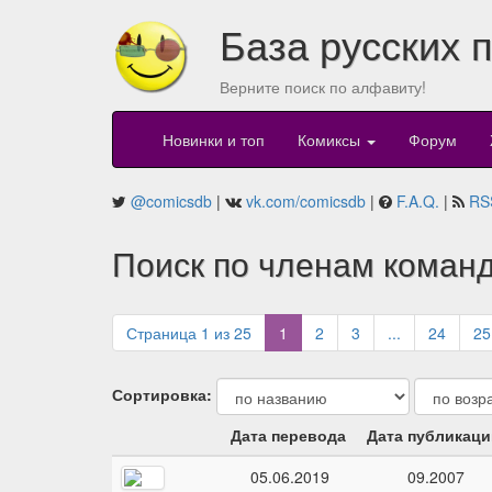
База русских 
Верните поиск по алфавиту!
Новинки и топ
Комиксы
Форум
@comicsdb
|
vk.com/comicsdb
|
F.A.Q.
|
RS
Поиск по членам команд
(current)
Страница 1 из 25
1
2
3
...
24
25
Сортировка:
Дата перевода
Дата публикаци
05.06.2019
09.2007