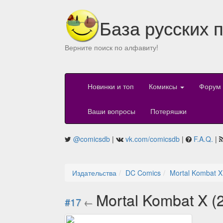
База русских 
Верните поиск по алфавиту!
Новинки и топ
Комиксы
Форум
Ваши вопросы
Потеряшки
@comicsdb
|
vk.com/comicsdb
|
F.A.Q.
|
Издательства
DC Comics
Mortal Kombat X
Mortal Kombat X (
#17
←