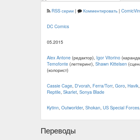
RSS серии
|
Комментировать
|
ComicVi
DC Comics
05.2015
Alex Antone
(редактор),
Igor Vitorino
(каранд
Temofonte
(леттеринг),
Shawn Kittelsen
(сцен
(колорист)
Cassie Cage
,
D'vorah
,
Ferra/Torr
,
Goro
,
Havik
Reptile
,
Skarlet
,
Sonya Blade
Kytinn
,
Outworlder
,
Shokan
,
US Special Forces
Переводы