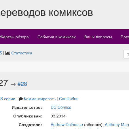
переводов комиксов
Жертвы обзора
События в комиксах
Ваши вопросы
Пот
S
|
Статистика
#27
→
#28
S серии
|
Комментировать
|
ComicVine
Издательство:
DC Comics
Опубликован:
03.2014
Создатели:
Andrew Dalhouse
(обложка),
Anthony Mar