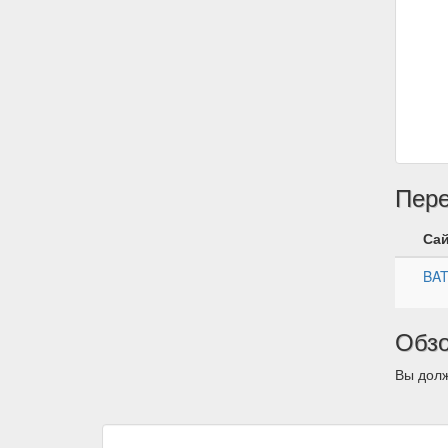
Пер
Са
BA
Обз
Вы долж