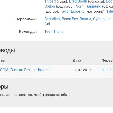
Thibert
(тушь),
Brett Booth
(обложка),
Edd
Cotton
(редактор),
Norm Rapmund
(облож
(другое),
Taylor Esposito
(леттеринг),
Tyl
Персонажи:
Bart Allen
,
Beast Boy
,
Brain 3
,
Cyborg
,
Jon
Girl
Команды:
Teen Titans
еводы
йты
Дата
Перев
TCOM
,
Russian Project Universe
17.07.2017
blue_b
оры
ны авторизоваться, чтобы написать обзор.