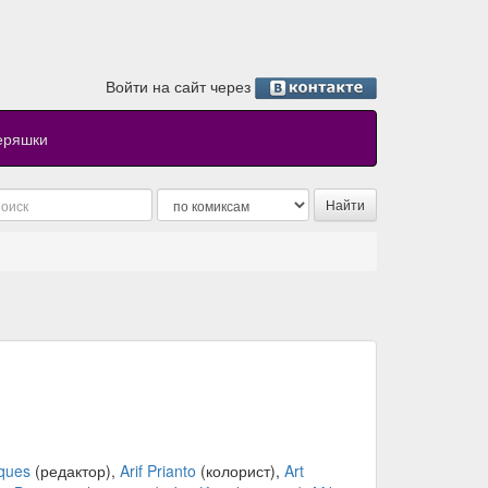
Войти на сайт через
еряшки
ques
(редактор),
Arif Prianto
(колорист),
Art