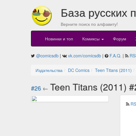
База русских 
Верните поиск по алфавиту!
Новинки и топ
Комиксы
Форум
@comicsdb
|
vk.com/comicsdb
|
F.A.Q.
|
RS
Издательства
DC Comics
Teen Titans (2011)
Teen Titans (2011) 
#26
←
RS