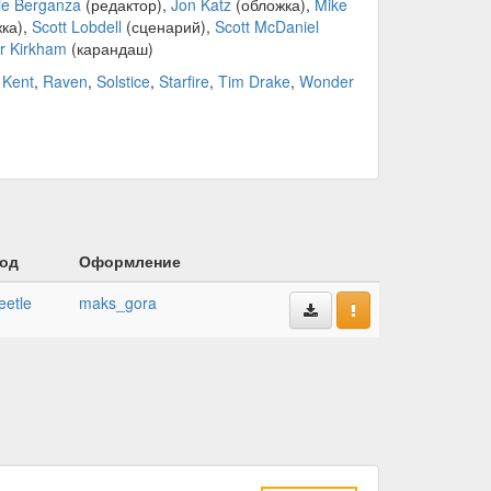
ie Berganza
(редактор),
Jon Katz
(обложка),
Mike
ка),
Scott Lobdell
(сценарий),
Scott McDaniel
er Kirkham
(карандаш)
 Kent
,
Raven
,
Solstice
,
Starfire
,
Tim Drake
,
Wonder
од
Оформление
eetle
maks_gora