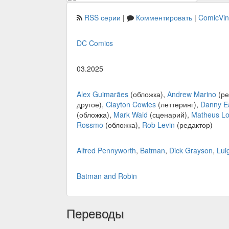
RSS серии
|
Комментировать
|
ComicVi
DC Comics
03.2025
Alex Guimarães
(обложка),
Andrew Marino
(ре
другое),
Clayton Cowles
(леттеринг),
Danny Ea
(обложка),
Mark Waid
(сценарий),
Matheus L
Rossmo
(обложка),
Rob Levin
(редактор)
Alfred Pennyworth
,
Batman
,
Dick Grayson
,
Lui
Batman and Robin
Переводы