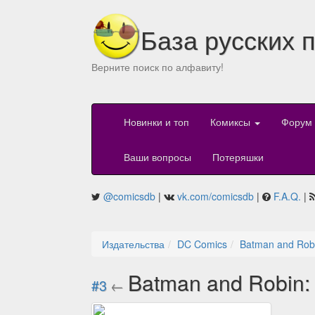
База русских 
Верните поиск по алфавиту!
Новинки и топ
Комиксы
Форум
Ваши вопросы
Потеряшки
@comicsdb
|
vk.com/comicsdb
|
F.A.Q.
|
Издательства
DC Comics
Batman and Robi
Batman and Robin:
#3
←