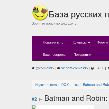
База русских 
Верните поиск по алфавиту!
Новинки и топ
Комиксы
Форум
Ваши вопросы
Потеряшки
@comicsdb
|
vk.com/comicsdb
|
F.A.Q.
|
Издательства
DC Comics
Batman and Robi
Batman and Robin:
#2
←