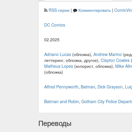
RSS серии
|
Комментировать
|
ComicVi
DC Comics
02.2025
Adriano Lucas
(обложка),
Andrew Marino
(ред
леттеринг, обложка, другое),
Clayton Cowles
(
Matheus Lopes
(колорист, обложка),
Mike All
(обложка)
Alfred Pennyworth
,
Batman
,
Dick Grayson
,
Lui
Batman and Robin
,
Gotham City Police Depar
Переводы