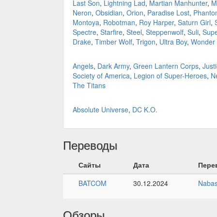
Last Son
,
Lightning Lad
,
Martian Manhunter
,
M
Neron
,
Obsidian
,
Orion
,
Paradise Lost
,
Phantom
Montoya
,
Robotman
,
Roy Harper
,
Saturn Girl
,
Spectre
,
Starfire
,
Steel
,
Steppenwolf
,
Suli
,
Sup
Drake
,
Timber Wolf
,
Trigon
,
Ultra Boy
,
Wonder
Angels
,
Dark Army
,
Green Lantern Corps
,
Just
Society of America
,
Legion of Super-Heroes
,
N
The Titans
Absolute Universe
,
DC K.O.
Переводы
Сайты
Дата
Пере
BATCOM
30.12.2024
Naba
Обзоры