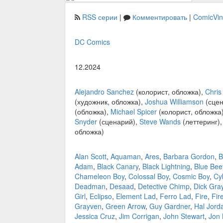
RSS серии
|
Комментировать
|
ComicVi
DC Comics
12.2024
Alejandro Sanchez
(колорист, обложка),
Chris
(художник, обложка),
Joshua Williamson
(сцен
(обложка),
Michael Spicer
(колорист, обложка
Snyder
(сценарий),
Steve Wands
(леттеринг)
обложка)
Alan Scott
,
Aquaman
,
Ares
,
Barbara Gordon
,
B
Adam
,
Black Canary
,
Black Lightning
,
Blue Bee
Chameleon Boy
,
Colossal Boy
,
Cosmic Boy
,
Cy
Deadman
,
Desaad
,
Detective Chimp
,
Dick Gra
Girl
,
Eclipso
,
Element Lad
,
Ferro Lad
,
Fire
,
Fir
Grayven
,
Green Arrow
,
Guy Gardner
,
Hal Jord
Jessica Cruz
,
Jim Corrigan
,
John Stewart
,
Jon 