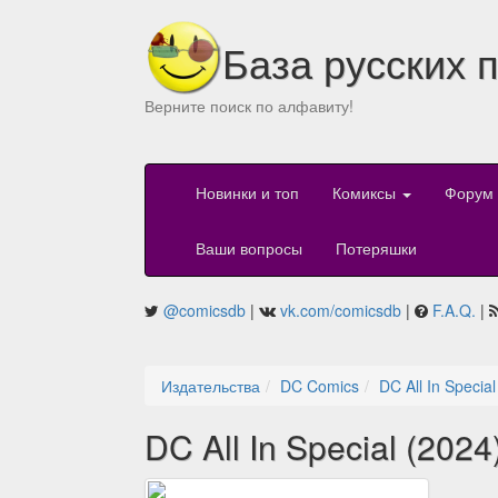
База русских 
Верните поиск по алфавиту!
Новинки и топ
Комиксы
Форум
Ваши вопросы
Потеряшки
@comicsdb
|
vk.com/comicsdb
|
F.A.Q.
|
Издательства
DC Comics
DC All In Special
DC All In Special (2024