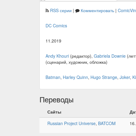
RSS серии
|
Комментировать
|
ComicVi
DC Comics
11.2019
Andy Khouri
(редактор),
Gabriela Downie
(лет
(сценарий, художник, обложка)
Batman
,
Harley Quinn
,
Hugo Strange
,
Joker
,
Ki
Переводы
Сайты
Да
Russian Project Universe
,
BATCOM
16