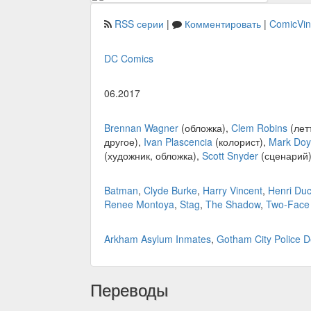
RSS серии
|
Комментировать
|
ComicVi
DC Comics
06.2017
Brennan Wagner
(обложка),
Clem Robins
(лет
другое),
Ivan Plascencia
(колорист),
Mark Doy
(художник, обложка),
Scott Snyder
(сценарий
Batman
,
Clyde Burke
,
Harry Vincent
,
Henri Du
Renee Montoya
,
Stag
,
The Shadow
,
Two-Face
Arkham Asylum Inmates
,
Gotham City Police 
Переводы