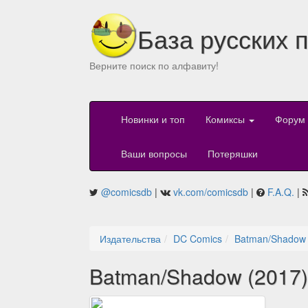
База русских 
Верните поиск по алфавиту!
Новинки и топ
Комиксы
Форум
Ваши вопросы
Потеряшки
@comicsdb
|
vk.com/comicsdb
|
F.A.Q.
|
Издательства
DC Comics
Batman/Shadow 
Batman/Shadow (2017