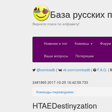
База русских 
Верните поиск по алфавиту!
Новинки и топ
Комиксы
Форум
Ваши вопросы
Потеряшки
@comicsdb
|
vk.com/comicsdb
|
F.A.Q.
|
2481865 2017-10-25 16:42:59.733
Команды-переводчики
HTAEDestinyzation